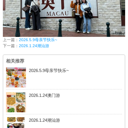
上一篇：
2026.5.9母亲节快乐~
下一篇：
2026.1.24潮汕游
相关推荐
2026.5.9母亲节快乐~
2026.1.24澳门游
2026.1.24潮汕游