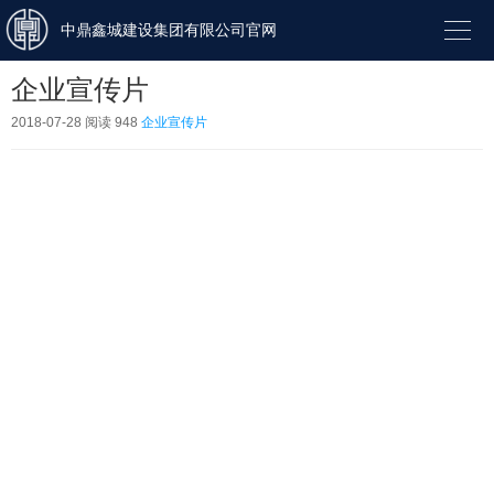

中鼎鑫城建设集团有限公司官网
企业宣传片
2018-07-28
阅读 948
企业宣传片