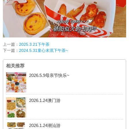
上一篇：
2025.3.21下午茶
下一篇：
2024.5.31童心未泯下午茶~
相关推荐
2026.5.9母亲节快乐~
2026.1.24澳门游
2026.1.24潮汕游